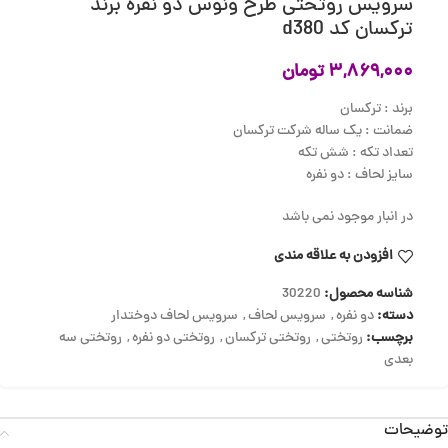
سرویس روتختی طرح ونوس دو نفره برند
ترکسان کد d380
۳,۸۶۹,۰۰۰
تومان
برند : ترکسان
ضمانت : یک ساله شرکت ترکسان
تعداد تکه : شش تکه
سایز لحاف : دو نفره
در انبار موجود نمی باشد
افزودن به علاقه مندی
شناسه محصول:
30220
دسته:
دو نفره
,
سرویس لحاف
,
سرویس لحاف دوختدار
برچسب:
روتختی
,
روتختی ترکسان
,
روتختی دو نفره
,
روتختی سه
بعدی
توضیحات