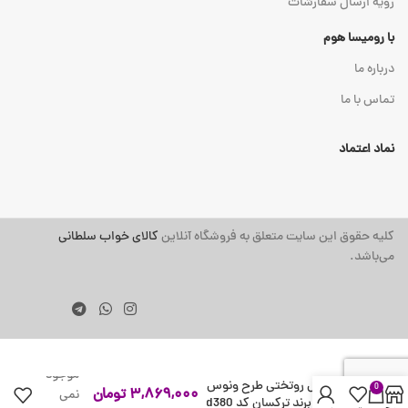
رویه ارسال سفارشات
با رومیسا هوم
درباره ما
تماس با ما
نماد اعتماد
کلیه حقوق این سایت متعلق به فروشگاه آنلاین
کالای خواب سلطانی
می‌باشد.
در انبار
موجود
سرویس روتختی طرح ونوس
0
۳,۸۶۹,۰۰۰
تومان
نمی
دو نفره برند ترکسان کد d380