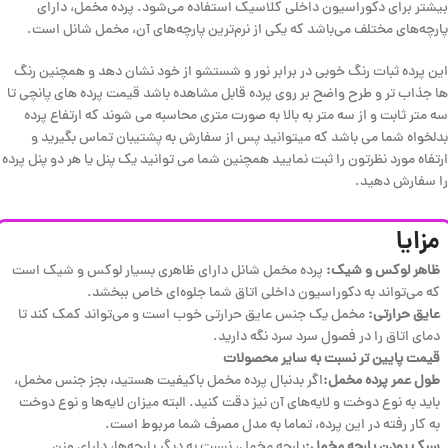
بیشتر برای دکوراسیون داخلی کلاسیک استفاده می‌شود. پرده مخمل، دارای
پارچه‌های مختلف می‌باشد که یکی از نرم‌ترین پارچه‌های آن، مخمل شانل است.
این پرده ثبات رنگ خوبی در برابر نور و شستشو از خود نشان دهد و همچنین رنگ
ها جذاب تر و طرح واضح بر روی پرده قابل مشاهده باشد قیمت پرده های پانچی تا
سه متر ثابت و از سه متر به بالا به صورت متری محاسبه می شوند که ارتفاع پرده
بدلخواه شما می باشد که میتوانید پس از سفارش به پشتیبان تماس بگیرید و
ارتفاه مورد نظرتون را ثبت نمایید همچنین شما می توانید یک پنل یا هر دو پنل پرده
را سفارش دهید.
مزایا
ظاهر لوکس و شیک:
پرده مخمل شانل دارای ظاهری بسیار لوکس و شیک است
که می‌تواند به دکوراسیون داخلی اتاق شما جلوه‌ای خاص ببخشد.
عایق حرارتی:
مخمل یک جنس عایق حرارتی خوب است و می‌تواند کمک کند تا
دمای اتاق را در فصول سرد سرد نگه دارید.
قیمت پایین تر نسبت به سایر محصولات
طول عمر پرده مخمل:
اگر بدنبال پرده مخمل باکیفیت هستید، بجز جنس مخمل،
باید به نوع دوخت و لایه‌های آن نیز دقت کنید. البته میزان لایه‌ها و نوع دوخت
به کار رفته در این پرده، تماما به مدل مصرف شما مربوط است.
سبک بودن پارچه مخمل:
پارچه مخمل، نسبت به دیگر پارچه‌ها، دارای وزن