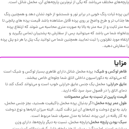
پارچه‌های مختلف می‌باشد که یکی از نرم‌ترین پارچه‌های آن، مخمل شانل است.
این پرده ثبات رنگ خوبی در برابر نور و شستشو از خود نشان دهد و همچنین رنگ
ها جذاب تر و طرح واضح بر روی پرده قابل مشاهده باشد قیمت پرده های پانچی تا
سه متر ثابت و از سه متر به بالا به صورت متری محاسبه می شوند که ارتفاع پرده
بدلخواه شما می باشد که میتوانید پس از سفارش به پشتیبان تماس بگیرید و
ارتفاه مورد نظرتون را ثبت نمایید همچنین شما می توانید یک پنل یا هر دو پنل پرده
را سفارش دهید.
مزایا
ظاهر لوکس و شیک:
پرده مخمل شانل دارای ظاهری بسیار لوکس و شیک است
که می‌تواند به دکوراسیون داخلی اتاق شما جلوه‌ای خاص ببخشد.
عایق حرارتی:
مخمل یک جنس عایق حرارتی خوب است و می‌تواند کمک کند تا
دمای اتاق را در فصول سرد سرد نگه دارید.
قیمت پایین تر نسبت به سایر محصولات
طول عمر پرده مخمل:
اگر بدنبال پرده مخمل باکیفیت هستید، بجز جنس مخمل،
باید به نوع دوخت و لایه‌های آن نیز دقت کنید. البته میزان لایه‌ها و نوع دوخت
به کار رفته در این پرده، تماما به مدل مصرف شما مربوط است.
سبک بودن پارچه مخمل:
پارچه مخمل، نسبت به دیگر پارچه‌ها، دارای وزن
بیشتری است. اما سنگینی بیش از حد پارچه، دلیل کیفیت بالای آن نیست.