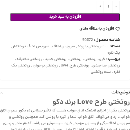
افزودن به سبد خرید
افزودن به علاقه مندی
شناسه محصول:
50372
دسته:
ست روتختی با پرده
,
سرویس لحاف
,
سرویس لحاف دوختدار
,
یک نفره
برچسب:
خرید روتختی
,
روتختی
,
روتختی جدید
,
روتختی دخترانه
,
روتختی سه بعدی
,
روتختی طرح love
,
روتختی نوجوان
,
روتختی یک
نفره
,
ست روتختی
توضیحات
روتختی طرح Love برند دکو
روتختی یکی از اجزای لاینفک اتاق خواب هست که تاثیر بسزایی در دکوراسیون اتاق
خواب دارد و می تواند اتاق خواب شما را تیره یا روشن کند همچنین روتختی و
سرویس لحاف یکی از وسایل مهم در خرید سیسمونی می باشد که هر مادر و پدری
در خرید آن باید دقت داشته باشند تا مابقی وسایل اتاق ست و با سلیقه شما