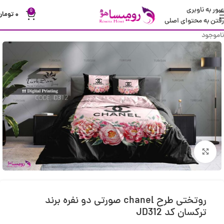
عبور به ناوبری
0
۰
تومان
رفتن به محتوای اصلی
ناموجود
بزرگنمایی تصویر
روتختی طرح chanel صورتی دو نفره برند
ترکسان کد JD312