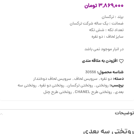
۳,۸۶۹,۰۰۰
تومان
برند : ترکسان
ضمانت : یک ساله شرکت ترکسان
تعداد تکه : شش تکه
سایز لحاف : دو نفره
در انبار موجود نمی باشد
افزودن به علاقه مندی
شناسه محصول:
30556
دسته:
دو نفره
,
سرویس لحاف
,
سرویس لحاف دوختدار
برچسب:
روتختی
,
روتختی ترکسان
,
روتختی دو نفره
,
روتختی سه
بعدی
,
روتختی طرح CHANEL
,
روتختی طرح چنل
توضیحات
روتختی سه بعدی