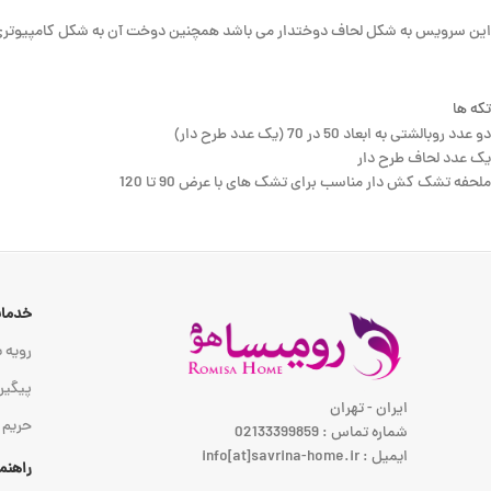
این سرویس به شکل لحاف دوختدار می باشد همچنین دوخت آن به شکل کامپیوتری
تکه ها
دو عدد روبالشتی به ابعاد 50 در 70 (یک عدد طرح دار)
یک عدد لحاف طرح دار
ملحفه تشک کش دار مناسب برای تشک های با عرض 90 تا 120
خدمات
رویه ب
پیگیر
ایران - تهران
حریم
شماره تماس : 02133399859
ایمیل : info[at]savrina-home.ir
راهنم