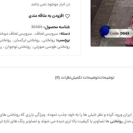
در انبار موجود نمی باشد
افزودن به علاقه مندی
شناسه محصول:
30464
دسته:
سرویس لحاف
,
سرویس لحاف دوختد
برچسب:
روتختی
,
روتختی ترکسان
,
روتختی
روتختی طوسی صورتی
,
روتختی نوجوان
,
رو
توضیحات
توضیحات تکمیلی
نظرات (0)
 ایران ورود کرده و نظر خیلی ها را به خود جذب نموده. ویژگی بارزی که روتختی های
ن مدل
روتختی
ها تصاویر با کیفیت بالا تری دیده می شوند و تصاویر رنگ های تازه تر