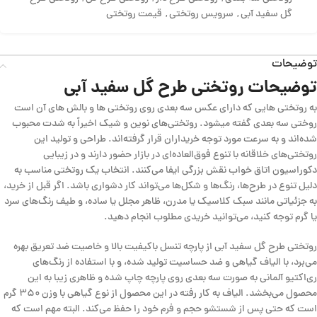
گل سفید آبی
,
سرویس روتختی
,
قیمت روتختی
توضیحات
توضیحات روتختی طرح گل سفید آبی
به روتختی هایی که دارای عکس سه بعدی روی روتختی ها و بالش های آن است
روختی سه بعدی گفته میشود. روتختی‌های نوین و شیک اخیراً به شدت محبوب
شده‌اند و به سرعت مورد توجه خریداران قرار گرفته‌اند. طراحی و تولید این
روتختی‌های خلاقانه با تنوع فوق‌العاده‌ای در بازار حضور دارند و در زیبایی
دکوراسیون اتاق خواب نقش بزرگی ایفا می‌کنند. انتخاب یک روتختی مناسب به
دلیل تنوع در طرح‌ها، رنگ‌ها و شکل‌ها می‌تواند کار دشواری باشد. اگر قبل از خرید،
به جزئیاتی مانند سبک کلاسیک یا مدرن، ظاهر مجلل یا ساده، و طیف رنگ‌های سرد
یا گرم توجه کنید، می‌توانید خریدی مطلوب انجام دهید.
روتختی طرح گل سفید آبی از پارچه تنسل باکیفیت بالا و خاصیت ضد تعریق بهره
می‌برد، با الیاف گیاهی و ضد حساسیت تولید شده، و با استفاده از رنگ‌های
ری‌اکتیو آلمانی به صورت سه بعدی روی پارچه چاپ شده و ظاهری زیبا به این
محصول می‌بخشد. الیاف به کار رفته در این محصول از نوع گیاهی با وزن ۳۵۰ گرم
است که حتی پس از شستشو حجم و فرم خود را حفظ می‌کند. البته مهم است که