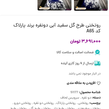
روتختی طرح گل سفید آبی دونفره برند پارلاک
کد A65
۳,۶۹۱,۰۰۰
تومان
ضمانت اصالت و سلامت کالا
ارسال از 4 روز کاری آینده
در انبار موجود نمی باشد
افزودن به علاقه مندی
شناسه محصول:
51177
دسته:
دو نفره
,
سرویس لحاف
برچسب:
روتختی
,
روتختی پارلاک
,
روتختی دو نفره
,
روتختی دورو
,
روتختی سه بعدی
,
روتختی طرح دار
,
روتختی طرح گل
,
روتختی طرح