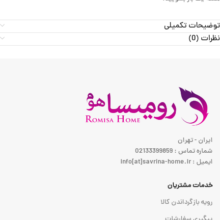
توضیحات تکمیلی
نظرات (0)
ایران - تهران
شماره تماس : 02133399859
ایمیل : info[at]savrina-home.ir
خدمات مشتریان
رویه بازگرداندن کالا
پیگیری سفارشات