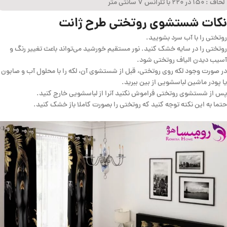
لحاف : ۱۵۰ در ۲۲۰ با تلرانس ۷ سانتی متر
نکات شستشوی روتختی طرح ژانت
روتختی را با آب سرد بشویید.
روتختی را در سایه خشک کنید. نور مستقیم خورشید می‌تواند باعث تغییر رنگ و
آسیب دیدن الیاف روتختی شود.
در صورت وجود لکه روی روتختی، قبل از شستشوی آن، لکه را با محلول آب و صابون
یا پودر ماشین لباسشویی از بین ببرید.
پس از شستشوی روتختی فراموش نکنید آنرا از لباسشویی خارج کنید.
حتما به این نکته توجه کنید که روتختی را بصورت کاملا باز خشک کنید.