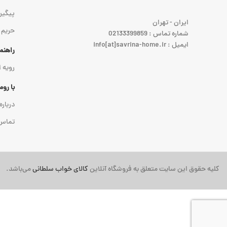
پیگیر
ایران - تهران
حریم
شماره تماس : 02133399859
ایمیل : info[at]savrina-home.ir
راهنم
رویه 
با رو
درباره
تماس 
کلیه حقوق این سایت متعلق به فروشگاه آنلاین
کالای خواب سلطانی
می‌باشد.