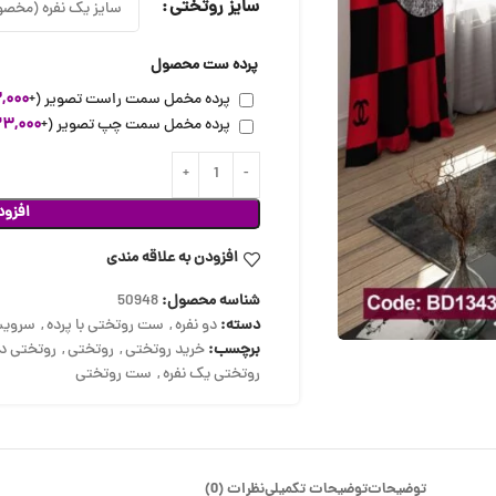
سایز روتختی
پرده ست محصول
پرده مخمل سمت راست تصویر
(+
,۰۰۰
پرده مخمل سمت چپ تصویر
(+
۲۳,۰۰۰
افزود
افزودن به علاقه مندی
شناسه محصول:
50948
دسته:
دو نفره
,
ست روتختی با پرده
,
سرویس
برچسب:
خرید روتختی
,
روتختی
,
روتختی دو
روتختی یک نفره
,
ست روتختی
توضیحات
توضیحات تکمیلی
نظرات (0)