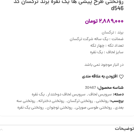
روتختی طرح پیشی ها یک نفره برند ترکسان کد
d546
۲,۸۸۹,۰۰۰
تومان
برند : ترکسان
ضمانت : یک ساله شرکت ترکسان
تعداد تکه : چهار تکه
سایز لحاف : یک نفره
در انبار موجود نمی باشد
افزودن به علاقه مندی
شناسه محصول:
30467
دسته:
سرویس لحاف
,
سرویس لحاف دوختدار
,
یک نفره
برچسب:
روتختی
,
روتختی ترکسان
,
روتختی دخترانه
,
روتختی سه
بعدی
,
روتختی طوسی صورتی
,
روتختی نوجوان
,
روتختی یک نفره
توضیحات