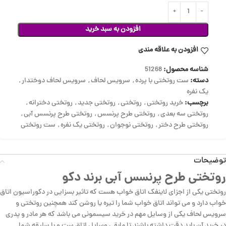
افزودن به سبد خرید
افزودن به علاقه مندی
شناسه محصول:
51268
دسته:
ست روتختی با پرده
,
سرویس لحاف
,
سرویس لحاف دوختدار
,
یک نفره
برچسب:
خرید روتختی
,
روتختی
,
روتختی جدید
,
روتختی دخترانه
,
روتختی سه بعدی
,
روتختی طرح پرنسس
,
روتختی طرح پرنسس آبی
,
روتختی طرح دختر
,
روتختی نوجوان
,
روتختی یک نفره
,
ست روتختی
توضیحات
روتختی طرح پرنسس آبی برند دکو
روتختی یکی از اجزای لاینفک اتاق خواب هست که تاثیر بسزایی در دکوراسیون اتاق
خواب دارد و می تواند اتاق خواب شما را تیره یا روشن کند همچنین روتختی و
سرویس لحاف یکی از وسایل مهم در خرید سیسمونی می باشد که هر مادر و پدری
در خرید آن باید دقت داشته باشند تا مابقی وسایل اتاق ست و با سلیقه شما