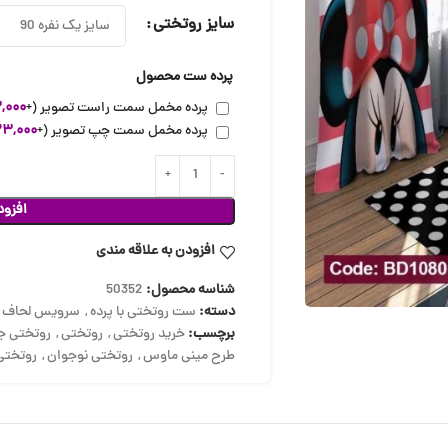
سایز روتختی
پرده ست محصول
پرده مخمل سمت راست تصویر
(+
,۰۰۰
پرده مخمل سمت چپ تصویر
(+
۲۳,۰۰۰
افزود
افزودن به علاقه مندی
شناسه محصول:
50352
دسته:
ست روتختی با پرده
,
سرویس لحاف
,
برچسب:
خرید روتختی
,
روتختی
,
روتختی ج
طرح مینی ماوس
,
روتختی نوجوان
,
روتختی