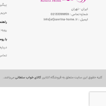
پیگیر
ایران - تهران
حریم
شماره تماس : 02133399859
ایمیل : info[at]savrina-home.ir
راهنم
رویه 
با رو
درباره
تماس 
کلیه حقوق این سایت متعلق به فروشگاه آنلاین
کالای خواب سلطانی
می‌باشد.