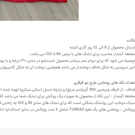
نکات
ارسال محصول از 9 الی 12 روز کاری آینده
ملحفه کشدار مناسب برای تشک های با عرض 90 تا 120 می باشد.
توصیه می شود که برای دوام عمر بیشتر محصول شستشو در دمای ۳۰ درجه و با پودر های بدون انزیم یا مایع لباسشویی انجام شود.
این سرویس به شکل لحاف دوختدار می باشد همچنین دوخت آن به شکل کامپیوتری
تعداد تکه های روتختی طرح مو فرفری
لحاف : از الیاف ویرجین 350 گرم(متر مربع) و پارچه تنسل (ساتن میکرو) تهیه شده است که بسیار نرم و لطیف می باشد و این امکان را به شما می دهد که هنگام شستشو، لحاف را به راحتی داخل ماشین لباسشویی بشویید.
سبک دوخت این روتشک بشکلی است که برای تشک های سایز 90 و 120 به راحتی قابل استفاده می باشد .
روبالش : روتختی های یک نفره TURKAZ شامل 2 عدد روبالش در سایز استاندارد ۵۰×۷۰ سانتیمتر برای روتختی یک نفره می باشد این روبالش ها به گونه ای طراحی شده اند که به زیبایی روتختی افزوده و با آن هماهنگ باشند.