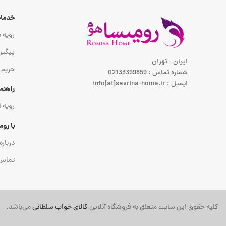
خدمات
رویه ب
پیگیر
ایران - تهران
حریم
شماره تماس : 02133399859
ایمیل : info[at]savrina-home.ir
راهنم
رویه 
با رو
درباره
تماس 
کلیه حقوق این سایت متعلق به فروشگاه آنلاین
کالای خواب سلطانی
می‌باشد.