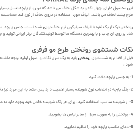
روتختی سه بعدی برند TURKAZ
این محصول دارای چهار تکه و به شکل لحاف می باشد که دو رو از پارچه تنسل بسی
طرح پشت لحاف می باشد. الیاف مورد استفاده در درون لحاف از نوع ضد حساسیت و ضد
روتختی ترک آز یک نفره با الیاف سیلیکون نرم لحاف‌دوزی شده است. جنس پارچه است
شاد بر روی آن چاپ و با بهترین دستگاه ها توسط تولیدکنندگان برتر ایرانی تولید و 
نکات شستشوی روتختی طرح مو فرفری
قبل از اقدام به شستشوی
روتختی
باید به یک سری نکات و اصول اولیه توجه داشته
شود :
1- به جنس پارچه دقت کنید
2- رنگ پارچه در انتخاب نوع شوینده بسیار اهمیت دارد پس حتما به این مورد نیز دقت داشته باشید.
3- از شوینده مناسب استفاده کنید. برای هر رنگ شوینده خاص خود وجود دارد به عنوان مثال، شوینده های مناسب پارچه های رنگی، مشکی و سفید در بازار موجود هستند.
4- روتختی را به صورت مجزا از سایر لباس ها بشویید.
5- دمای مناسب پارچه خود را تنظیم نمایید.