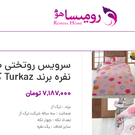
سرویس روتختی طر
نفره برند Turkaz کد 1048
۷,۱۸۷,۰۰۰
تومان
برند : ترک آز
ضمانت : سه ساله شرکت ترک آز
تعداد تکه : چهار تکه
سایز لحاف : یک نفره