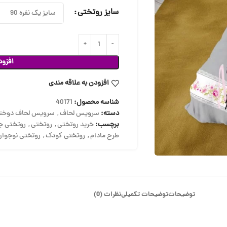
سایز روتختی
افزود
افزودن به علاقه مندی
شناسه محصول:
40171
دسته:
سرویس لحاف
,
سرویس لحاف دوختد
برچسب:
خرید روتختی
,
روتختی
,
روتختی ج
طرح مادام
,
روتختی کودک
,
روتختی نوجوان
توضیحات
توضیحات تکمیلی
نظرات (0)