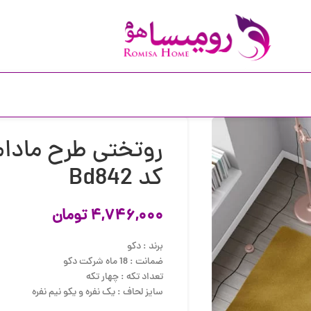
روتختی طرح مادام 
کد Bd842
۴,۷۴۶,۰۰۰
تومان
برند : دکو
ضمانت : 18 ماه شرکت دکو
تعداد تکه : چهار تکه
سایز لحاف : یک نفره و یکو نیم نفره