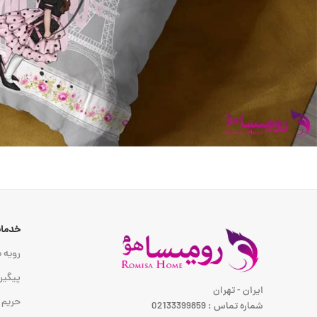
خدمات
رویه ب
پیگیر
ایران - تهران
حریم
شماره تماس : 02133399859