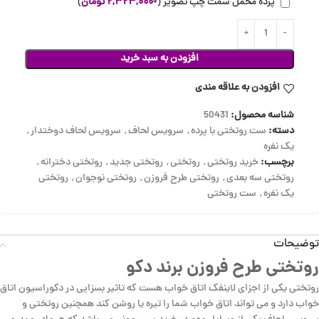
پرده مخمل سمت چپ تصویر
(+
۲,۳۲۳,۰۰۰
تومان
)
افزودن به سبد خرید
افزودن به علاقه مندی
شناسه محصول:
50431
دسته:
ست روتختی با پرده
,
سرویس لحاف
,
سرویس لحاف دوختدار
,
یک نفره
برچسب:
خرید روتختی
,
روتختی
,
روتختی جدید
,
روتختی دخترانه
,
روتختی سه بعدی
,
روتختی طرح فروزن
,
روتختی نوجوان
,
روتختی
یک نفره
,
ست روتختی
توضیحات
روتختی طرح فروزن برند دکو
روتختی یکی از اجزای لاینفک اتاق خواب هست که تاثیر بسزایی در دکوراسیون اتاق
خواب دارد و می تواند اتاق خواب شما را تیره یا روشن کند همچنین روتختی و