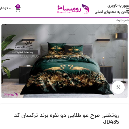
عبور به ناوبری
0
۰
تومان
رفتن به محتوای اصلی
ناموجود
بزرگنمایی تصویر
روتختی طرح غو طلایی دو نفره برند ترکسان کد
JD435