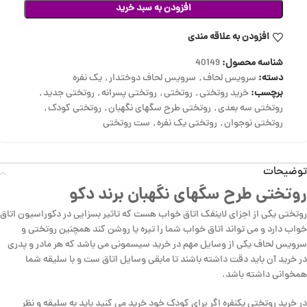
افزودن به سبد خرید
افزودن به علاقه مندی
شناسه محصول:
40149
دسته:
سرویس لحاف
,
سرویس لحاف دوختدار
,
یک نفره
برچسب:
خرید روتختی
,
روتختی
,
روتختی پسرانه
,
روتختی جدید
,
روتختی سه بعدی
,
روتختی طرح سگهای نگهبان
,
روتختی کودک
,
روتختی نوجوان
,
روتختی یک نفره
,
ست روتختی
توضیحات
روتختی طرح سگهای نگهبان برند دکو
روتختی یکی از اجزای لاینفک اتاق خواب هست که تاثیر بسزایی در دکوراسیون اتاق
خواب دارد و می تواند اتاق خواب شما را تیره یا روشن کند همچنین روتختی و
سرویس لحاف یکی از وسایل مهم در خرید سیسمونی می باشد که هر مادر و پدری
در خرید آن باید دقت داشته باشند تا مابقی وسایل اتاق ست و با سلیقه شما
همخوانی داشته باشد.
در خرید روتختی یکنفره اگر برای کودک خود خرید می کنید باید به سلیقه و نظر