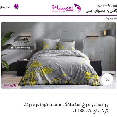
عبور به ناوبری
0
۰
تومان
رفتن به محتوای اصلی
ناموجود
بزرگنمایی تصویر
روتختی طرح سنجاقک سفید دو نفره برند
ترکسان کد JD88