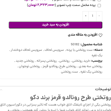
پرده مخمل سمت چپ تصویر
(+
۲,۳۲۳,۰۰۰
تومان
)
افزودن به سبد خرید
افزودن به علاقه مندی
شناسه محصول:
50182
دسته:
ست روتختی با پرده
,
سرویس لحاف
,
سرویس لحاف دوختدار
,
یک نفره
برچسب:
خرید روتختی
,
روتختی
,
روتختی پسرانه
,
روتختی جدید
,
روتختی سه بعدی
,
روتختی طرح رونالدو قرمز
,
روتختی نوجوان
,
روتختی یک نفره
,
ست روتختی
توضیحات
روتختی طرح رونالدو قرمز برند دکو
روتختی یکی از اجزای لاینفک اتاق خواب هست که تاثیر بسزایی در دکوراسیون اتاق
خواب دارد و می تواند اتاق خواب شما را تیره یا روشن کند همچنین روتختی و