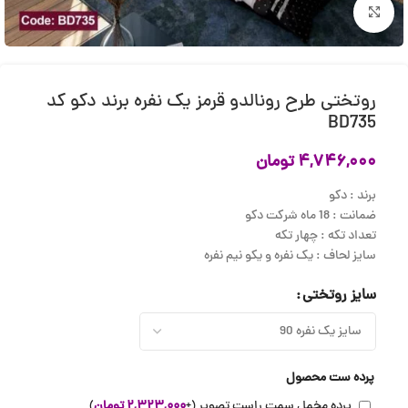
بزرگنمایی تصویر
روتختی طرح رونالدو قرمز یک نفره برند دکو کد
BD735
۴,۷۴۶,۰۰۰
تومان
برند : دکو
ضمانت : 18 ماه شرکت دکو
تعداد تکه : چهار تکه
سایز لحاف : یک نفره و یکو نیم نفره
سایز روتختی
پرده ست محصول
پرده مخمل سمت راست تصویر
(+
۲,۳۲۳,۰۰۰
تومان
)