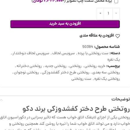
پرده مخمل سمت چپ تصویر
(+
۲,۳۲۳,۰۰۰
تومان
)
افزودن به سبد خرید
افزودن به علاقه مندی
شناسه محصول:
50384
دسته:
ست روتختی با پرده
,
سرویس لحاف
,
سرویس لحاف دوختدار
,
یک نفره
برچسب:
خرید روتختی
,
روتختی
,
روتختی جدید
,
روتختی دخترانه
,
روتختی سه بعدی
,
روتختی طرح دختر کفشدوزکی
,
روتختی نوجوان
,
روتختی یک نفره
,
ست روتختی
توضیحات
روتختی طرح دختر کفشدوزکی برند دکو
روتختی یکی از اجزای لاینفک اتاق خواب هست که تاثیر بسزایی در دکوراسیون اتاق
خواب دارد و می تواند اتاق خواب شما را تیره یا روشن کند همچنین روتختی و