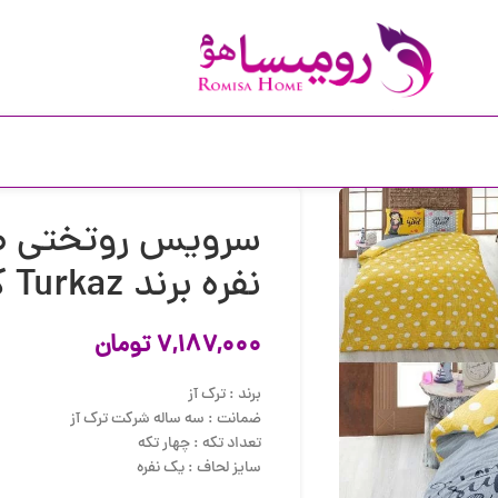
سرویس روتختی طر
نفره برند Turkaz کد 1097
۷,۱۸۷,۰۰۰
تومان
برند : ترک آز
ضمانت : سه ساله شرکت ترک آز
تعداد تکه : چهار تکه
سایز لحاف : یک نفره