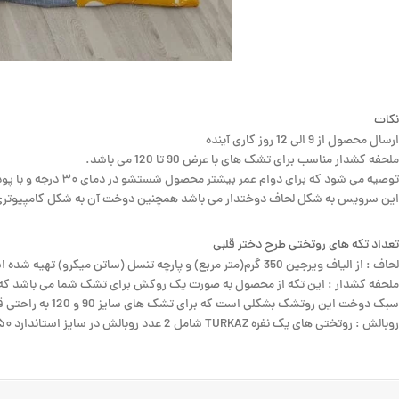
نکات
ارسال محصول از 9 الی 12 روز کاری آینده
ملحفه کشدار مناسب برای تشک های با عرض 90 تا 120 می باشد.
توصیه می شود که برای دوام عمر بیشتر محصول شستشو در دمای ۳۰ درجه و با پودر های بدون انزیم یا مایع لباسشویی انجام شود.
این سرویس به شکل لحاف دوختدار می باشد همچنین دوخت آن به شکل کامپیوتری
تعداد تکه های روتختی طرح دختر قلبی
لحاف : از الیاف ویرجین 350 گرم(متر مربع) و پارچه تنسل (ساتن میکرو) تهیه شده است که بسیار نرم و لطیف می باشد و این امکان را به شما می دهد که هنگام شستشو، لحاف را به راحتی داخل ماشین لباسشویی بشویید.
سبک دوخت این روتشک بشکلی است که برای تشک های سایز 90 و 120 به راحتی قابل استفاده می باشد .
روبالش : روتختی های یک نفره TURKAZ شامل 2 عدد روبالش در سایز استاندارد ۵۰×۷۰ سانتیمتر برای روتختی یک نفره می باشد این روبالش ها به گونه ای طراحی شده اند که به زیبایی روتختی افزوده و با آن هماهنگ باشند.