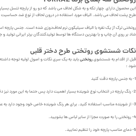
روتختی سه بعدی برند TURKAZ
این محصول دارای چهار تکه و به شکل لحاف می باشد که دو رو از پارچه تنسل بسی
طرح پشت لحاف می باشد. الیاف مورد استفاده در درون لحاف از نوع ضد حساسیت و ضد
روتختی ترک آز یک نفره با الیاف سیلیکون نرم لحاف‌دوزی شده است. جنس پارچه است
شاد بر روی آن چاپ و با بهترین دستگاه ها توسط تولیدکنندگان برتر ایرانی تولید و 
نکات شستشوی روتختی طرح دختر قلبی
قبل از اقدام به شستشوی
روتختی
باید به یک سری نکات و اصول اولیه توجه داشته
شود :
1- به جنس پارچه دقت کنید
2- رنگ پارچه در انتخاب نوع شوینده بسیار اهمیت دارد پس حتما به این مورد نیز دقت داشته باشید.
3- از شوینده مناسب استفاده کنید. برای هر رنگ شوینده خاص خود وجود دارد به عنوان مثال، شوینده های مناسب پارچه های رنگی، مشکی و سفید در بازار موجود هستند.
4- روتختی را به صورت مجزا از سایر لباس ها بشویید.
5- دمای مناسب پارچه خود را تنظیم نمایید.