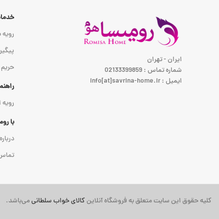
خدمات
رویه ب
پیگیر
ایران - تهران
حریم
شماره تماس : 02133399859
ایمیل : info[at]savrina-home.ir
راهنم
رویه 
با رو
درباره
تماس 
کلیه حقوق این سایت متعلق به فروشگاه آنلاین
کالای خواب سلطانی
می‌باشد.