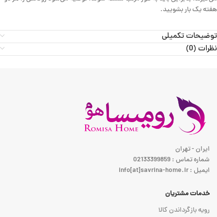
هفته یک بار بشویید.
توضیحات تکمیلی
نظرات (0)
ایران - تهران
شماره تماس : 02133399859
ایمیل : info[at]savrina-home.ir
خدمات مشتریان
رویه بازگرداندن کالا