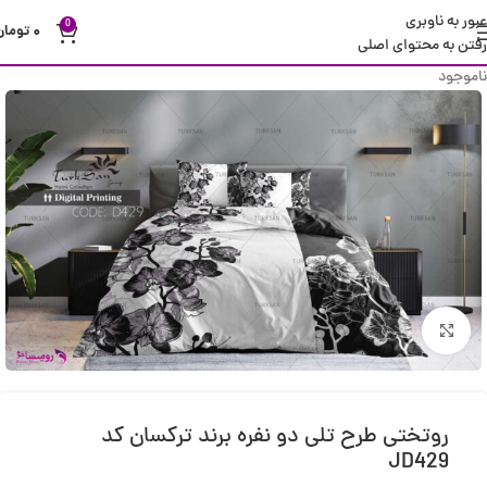
عبور به ناوبری
0
۰
تومان
رفتن به محتوای اصلی
ناموجود
بزرگنمایی تصویر
روتختی طرح تلی دو نفره برند ترکسان کد
JD429