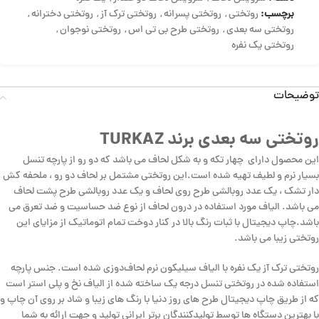
برچسب:
روتختی
,
روتختی پسرانه
,
روتختی ترک آز
,
روتختی دخترانه
,
روتختی سه بعدی
,
روتختی طرح بی تی اس
,
روتختی نوجوان
,
روتختی یک نفره
توضیحات
روتختی سه بعدی برند TURKAZ
این محصول دارای چهار تکه و به شکل لحاف می باشد که دو رو از پارچه تنسل
بسیار نرم و لطیف تهیه شده است.این روتختی مشتمل بر لحاف دو رو ، ملحفه کش
دار تشک ، یک عدد روبالشی طرح روی لحاف و یک عدد روبالشی طرح پشت لحاف
می باشد. الیاف مورد استفاده در درون لحاف از نوع ضد حساسیت و ضد تعرق می
باشد.چاپ دیجیتال با ثبات رنگ بالا در کنار دوخت تمام اتوماتیک از مزایای این
روتختی زیبا می باشد.
روتختی ترک آز یک نفره با الیاف سیلیکون نرم لحاف‌دوزی شده است. جنس پارچه
استفاده شده در روتختی تنسل درجه یک ساخته شده از الیاف نخ و پلی استر است
که از طریق چاپ دیجیتال طرح های روز دنیا با رنگ های زیبا و شاد بر روی آن چاپ و
با بهترین دستگاه ها توسط تولیدکنندگان برتر ایرانی تولید و جهت ارائه به شما