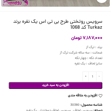
سرویس روتختی طرح بی تی اس یک نفره برند
Turkaz کد 1068
۷,۱۸۷,۰۰۰
تومان
برند : ترک آز
ضمانت : سه ساله شرکت ترک آز
تعداد تکه : چهار تکه
سایز لحاف : یک نفره
افزودن به سبد خرید
افزودن به علاقه مندی
شناسه محصول:
30380
دسته:
سرویس لحاف
,
سرویس لحاف دوختدار
,
یک نفره