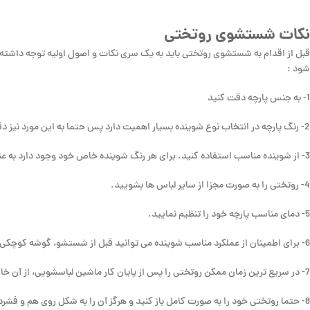
نکات شستشوی روتختی
قبل از اقدام به شستشوی روتختی باید به یک سری نکات و اصول اولیه توجه داشته
شود :
1- به جنس پارچه دقت کنید
2- رنگ پارچه در انتخاب نوع شوینده بسیار اهمیت دارد پس حتما به این مورد نیز دقت داشته باشید.
3- از شوینده مناسب استفاده کنید. برای هر رنگ شوینده خاص خود وجود دارد به عنوان مثال، شوینده های مناسب پارچه های رنگی، مشکی و سفید در بازار موجود هستند.
4- روتختی را به صورت مجزا از سایر لباس ها بشویید.
5- دمای مناسب پارچه خود را تنظیم نمایید.
6- برای اطمینان از عملکرد مناسب شوینده می توانید قبل از شستشو، گوشه کوچکی از پارچه را با آن بشویید تا اطمینان حاصل کنید که شوینده شما اثر بدی روی پارچه نخواهد گذاشت.
7- در سریع ترین زمان ممکن روتختی را پس از پایان کار ماشین لباسشویی، از آن خارج نمایید.
8- حتما روتختی خود را به صورت کامل باز کنید و هرگز آن را به شکل روی هم و فشرده خشک ننمایید.