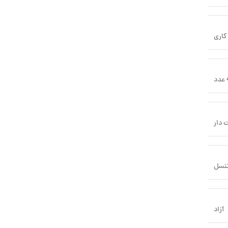
د
 دار
نسل
آزاد