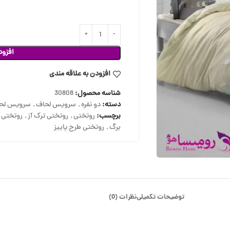
افزود
افزودن به علاقه مندی
شناسه محصول:
30808
دسته:
دو نفره
,
سرویس لحاف
,
سرویس لحا
برچسب:
روتختی
,
روتختی ترک آز
,
روتختی د
برگ
,
روتختی طرح پاییز
توضیحات تکمیلی
نظرات (0)