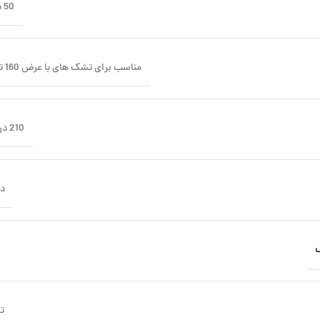
50 در 70
مناسب برای تشک های با عرض 160 تا 180
210 در 230
دو
تر