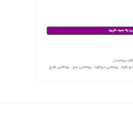
ن به سبد خرید
ف دوختدار
و نفره
,
روتختی دونفره
,
روتختی سبز
,
روتختی طرح