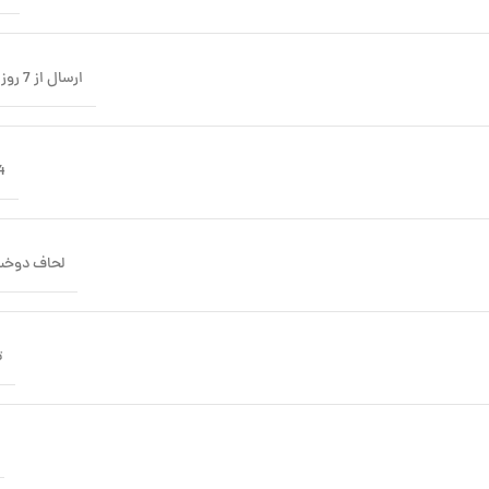
ارسال از 7 روز کاری
4 عد
لحاف دوخت
ت