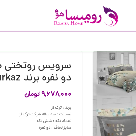
سرویس روتختی طر
دو نفره برند Turkaz کد 2122
۹,۶۷۸,۰۰۰
تومان
برند : ترک آز
ضمانت : سه ساله شرکت ترک آز
تعداد تکه : شش تکه
سایز لحاف : دو نفره