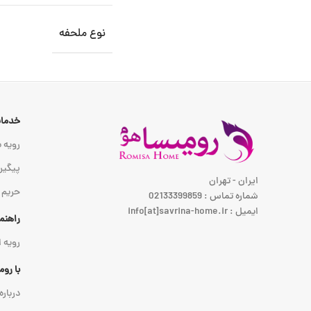
نوع ملحفه
خدمات
رویه ب
پیگیر
ایران - تهران
حریم
شماره تماس : 02133399859
ایمیل : info[at]savrina-home.ir
راهنم
رویه 
با رو
درباره