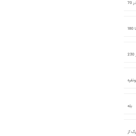
نفره
بله
ک آز