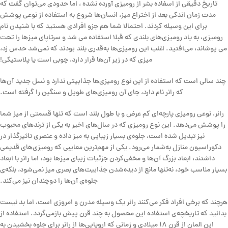
تاریخ دقیقی از اسفاده بشر از رومیزی آورده نشده ، اما حدودی می‌توان گفت که
مدت‌ زمان اندکی بعد از اختراع میز، انسان‌ها شروع به استفاده از نوعی پوشش
برای این وسیله‌ کردند. احتمالا شما هم جزو افرادی هستید که با شنیدن نام
رومیزی، به یاد رومیزی‌های بلندی که قبلا استفاده می شد و سرتاپای میزها را تحت
می پوشاند، می‌افتید. اغلب این رومیزی‌ها به‌قدری بلند بودند که نمی‌شد حدس زد،
میزی که در زیر آن‌ها قرار دارد، چوبی است یا پلاستیکی!
چند سالی است که استفاده از این نوع رومیزی‌ها جذابیتی ندارد و نسل جدید آن‌ها
که رانر نام دارد، جای آن رومیزی‌های طویل و سنگین را گرفته‌ است.
رانر، نوعی رومیزی پارچه‌ای کم‌ عرض و با طول بلند است که تنها قسمتی از میز شما
را پوشش می‌دهد. این نوع رومیزی که در سال‌های اخیر به یکی از ترندهای محبوب
نیز تبدیل شده است، جلوه‌ی بسیار زیبایی به میز داده و عنصری تاثیرگذار در
دکوراسیون منازل به‌شمار می‌رود. یکی از مهم‌ترین معایبی که رومیزی‌های قدیمی
داشتند، ابعاد بزرگ آن‌ها و مخفی‌کردن جزئیات زیبای میزها بود، اما رانر با ابعاد
بسیار مناسب خود، نه‌تنها مانع از دیده‌شدن جذابیت‌های بصری میز نمی‌شود، بلکه‌ی
جلوه‌ی آن‌ها را دوچندان نیز می‌کند.
هرچند که برخی افراد فکر می‌کنند رانر یک وسیله مدرن و امروزی است، اما بد نیست
بدانید که تاریخچه‌ی استفاده این محصول به چند قرن پیش بازمی‌گردد. استفاده از
این المان‌ از قرن ۱۸ میلادی و زمانی که اروپایی‌ها از رانر برای جلوه بخشیدن به