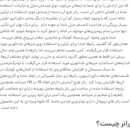
که این آرامش را برای شما به ارمغان می‌آورد، نوع چیدمان منزل و تزئینات استفاده
شده در فضای داخلی آن است. رانر جزو آن دسته از وسایل مورد استفاده در تزئین
خانه است که با وجود ابعاد بسیار کم آن در مقایسه با دیگر عناصر دکوراتیو، نقش
بسیار پررنگی در جذابیت اتمسفر منزل شما بر عهده دارد. برای درک بهتر این تاثیر،
تنها مدتی تمام رومیزی‌های موجود در خانه را جمع کنید تا متوجه شوید که خانه‌ی
شما بدون وجود این وسیله کوچک و جادویی، چقدر بی‌روح به‌نظر می‌رسد.
همان‌طور که گفتیم، رانرها ابتدا برای تزئین و استفاده روی میزهای غداخوری مورد
استفاده قرار می‌گرفتند. کمی عجیب به‌نظر می‌رسد اما رانرها تا همین چند سال
پیش نیز فقط به همین منظور کاربرد داشتند و حتی در تولید انواع مختلف آن‌ها،
اندازه‌های استاندارد میزهای غذاخوری مورد استفاده قرار می‌گرفت. با نزدیک‌تر‌شدن
به سبک مینیمال و افرایش علاقه‌ی وی به استفاده از المان‌های کوچک در
قسمت‌های مختلف دکوراسیون، رانرها نیز دچار تغییراتی در ابعاد شده و کاربردهای
آن‌ها افزایش پیدا کرد. رانر طرح آسایش دارای ابعاد 35 در 135 میباشد همچنین
پارچه استفاده شده در ساخت این رانر پارچه مخمل پورشه دارای دو ضخامت کم
(لطیف) و ضخیم تر میباشد همچنین یک آستر برای لایه زیرین نیز استفاده شده
است رانر های پرووال دارای نواردوزی لبه می باشند که جلوه ویزه ای به این محصول
داده است.
رانر چیست؟