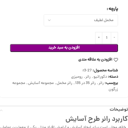
پارچه
افزودن به سبد خرید
افزودن به علاقه مندی
شناسه محصول:
r3-27
دسته:
دکوراتیو
,
رانر
,
رومیزی
برچسب:
رانر
,
رانر 35 در 135
,
رانر مخمل
,
مجموعه آسایش
,
مجموعه
زرگون
توضیحات
کاربرد رانر طرح آسایش
خانه، محلی است برای ایجاد آسایش و آرامش افراد منزل. یکی از مهم‌ترین عواملی