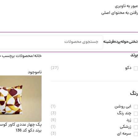
عبور به ناوبری
رفتن به محتوای اصلی
تختی
حوله
پرده
فرشینه
برند
خانه
محصولات برچسب خ
دکو
(27)
ناموجود
رنگ
ابی روشن
(1)
چند رنگ
(3)
زرد
(6)
پک چهار عددی کاور کوس
زرشکی
(1)
برند دکو کد 136
سرمه ای
(3)