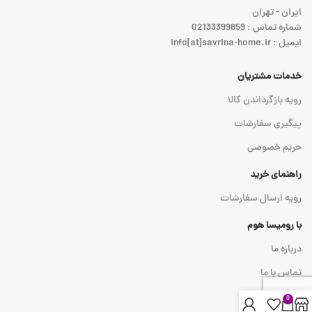
ایران - تهران
شماره تماس : 02133399859
ایمیل : info[at]savrina-home.ir
خدمات مشتریان
رویه بازگرداندن کالا
پیگیری سفارشات
حریم خصوصی
راهنمای خرید
رویه ارسال سفارشات
با رومیسا هوم
درباره ما
تماس با ما
0
نماد اعتماد