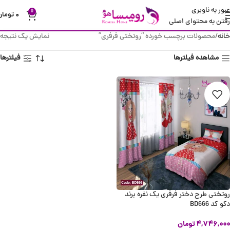
عبور به ناوبری
0
۰
تومان
رفتن به محتوای اصلی
خانه
محصولات برچسب خورده “روتختی فرفری”
نمایش یک نتیجه
مشاهده فیلترها
فیلترها
روتختی طرح دختر فرفری یک نفره برند
دکو کد BD666
۴,۷۴۶,۰۰۰
تومان