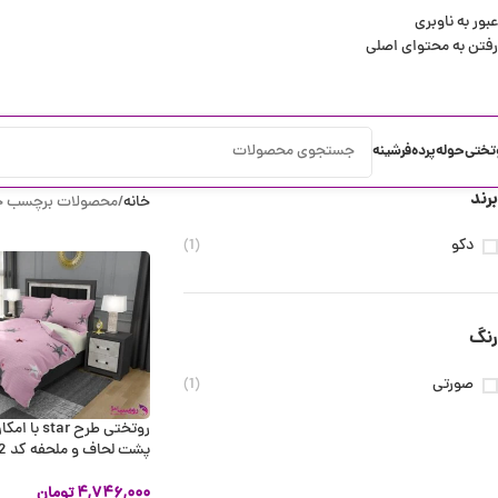
عبور به ناوبری
رفتن به محتوای اصلی
تختی
حوله
پرده
فرشینه
برند
خانه
محصولات برچسب خورده
دکو
(1)
رنگ
صورتی
(1)
روتختی طرح ar
پشت لحاف و ملحفه کد BD182
۴,۷۴۶,۰۰۰
تومان