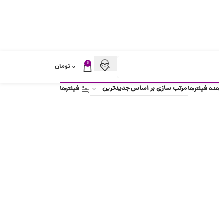
0
۰
تومان
ده فیلترها
فیلترها