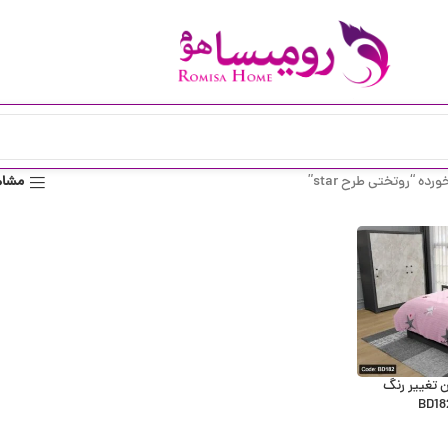
 “روتختی طرح star”
مشاه
st با امکان تغییر رنگ