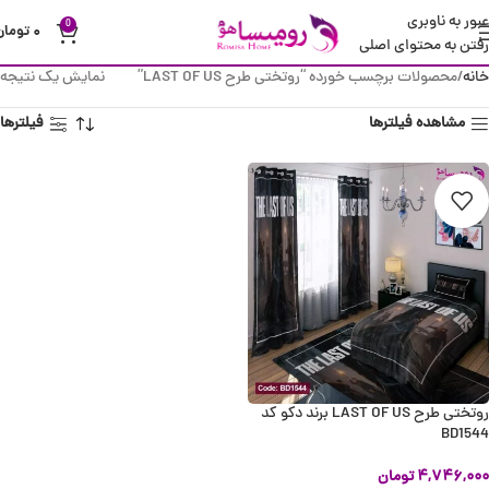
عبور به ناوبری
0
۰
تومان
رفتن به محتوای اصلی
خانه
محصولات برچسب خورده “روتختی طرح LAST OF US”
نمایش یک نتیجه
مشاهده فیلترها
فیلترها
روتختی طرح LAST OF US برند دکو کد
BD1544
۴,۷۴۶,۰۰۰
تومان