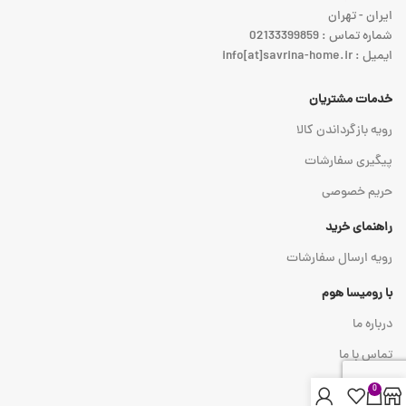
ایران - تهران
شماره تماس : 02133399859
ایمیل : info[at]savrina-home.ir
خدمات مشتریان
رویه بازگرداندن کالا
پیگیری سفارشات
حریم خصوصی
راهنمای خرید
رویه ارسال سفارشات
با رومیسا هوم
درباره ما
تماس با ما
0
نماد اعتماد