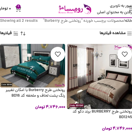
عبور به ناوبری
0
۰
تومان
رفتن به محتوای اصلی
خانه
محصولات برچسب خورده “روتختی طرح Burberry”
Showing all 2 results
مشاهده فیلترها
فیلترها
روتختی طرح Burberry با امکان تغییر
رنگ پشت لحاف و ملحفه کد BD16
۴,۷۴۶,۰۰۰
تومان
روتختی طرح BURBERRY برند دکو کد
انتخاب گزینه ها
BD1245
۴,۷۴۶,۰۰۰
تومان