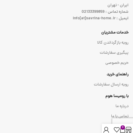
ایران - تهران
شماره تماس : 02133399859
ایمیل : info[at]savrina-home.ir
خدمات مشتریان
رویه بازگرداندن کالا
پیگیری سفارشات
حریم خصوصی
راهنمای خرید
رویه ارسال سفارشات
با رومیسا هوم
درباره ما
تماس با ما
0
نماد اعتماد