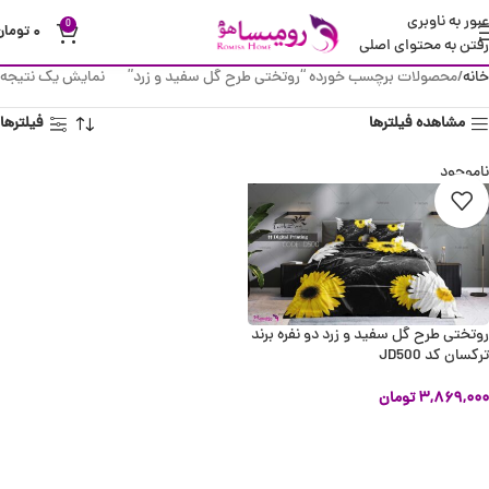
عبور به ناوبری
0
۰
تومان
رفتن به محتوای اصلی
خانه
محصولات برچسب خورده “روتختی طرح گل سفید و زرد”
نمایش یک نتیجه
مشاهده فیلترها
فیلترها
ناموجود
روتختی طرح گل سفید و زرد دو نفره برند
ترکسان کد JD500
۳,۸۶۹,۰۰۰
تومان
اطلاعات بیشتر