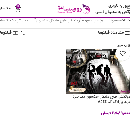
عبور به ناوبری
0
۰
تومان
رفتن به محتوای اصلی
خانه
محصولات برچسب خورده “روتختی طرح مایکل جکسون”
نمایش یک نتیجه
مشاهده فیلترها
فیلترها
ناموجود
روتختی طرح مایکل جکسون یک نفره
برند پارلاک کد A255
۲,۵۸۹,۰۰۰
تومان
اطلاعات بیشتر