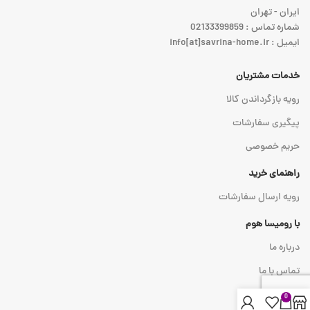
ایران - تهران
شماره تماس : 02133399859
ایمیل : info[at]savrina-home.ir
خدمات مشتریان
رویه بازگرداندن کالا
پیگیری سفارشات
حریم خصوصی
راهنمای خرید
رویه ارسال سفارشات
با رومیسا هوم
درباره ما
تماس با ما
0
نماد اعتماد