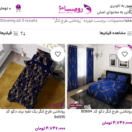
عبور به ناوبری
0
۰
تومان
رفتن به محتوای اصلی
خانه
محصولات برچسب خورده “روتختی طرح لنگر”
Showing all 3 results
مشاهده فیلترها
فیلترها
روتختی طرح لنگر دکو کد BD694
روتختی طرح لنگر یک نفره برند دکو کد
Bd935
۴,۷۴۶,۰۰۰
تومان
۴,۷۴۶,۰۰۰
تومان