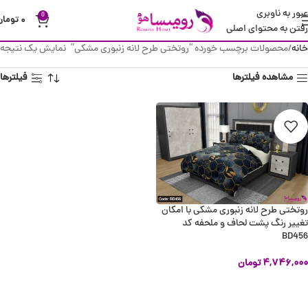
عبور به ناوبری
0
۰
تومان
رفتن به محتوای اصلی
خانه
محصولات برچسب خورده “روتختی طرح لانه زنبوری مشکی”
نمایش یک نتیجه
مشاهده فیلترها
فیلترها
روتختی طرح لانه زنبوری مشکی با امکان
تغییر رنگ پشت لحاف و ملحفه کد
BD456
۴,۷۴۶,۰۰۰
تومان
انتخاب گزینه ها