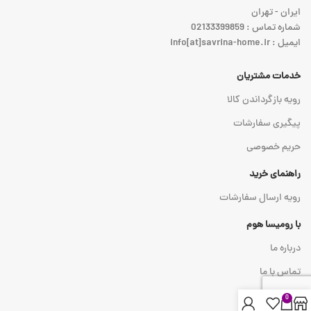
ایران - تهران
شماره تماس : 02133399859
ایمیل : info[at]savrina-home.ir
خدمات مشتریان
رویه بازگرداندن کالا
پیگیری سفارشات
حریم خصوصی
راهنمای خرید
رویه ارسال سفارشات
با رومیسا هوم
درباره ما
تماس با ما
0
نماد اعتماد