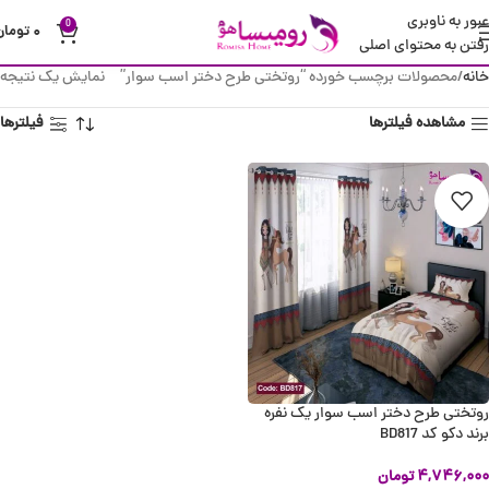
عبور به ناوبری
0
۰
تومان
رفتن به محتوای اصلی
خانه
محصولات برچسب خورده “روتختی طرح دختر اسب سوار”
نمایش یک نتیجه
مشاهده فیلترها
فیلترها
روتختی طرح دختر اسب سوار یک نفره
برند دکو کد BD817
۴,۷۴۶,۰۰۰
تومان