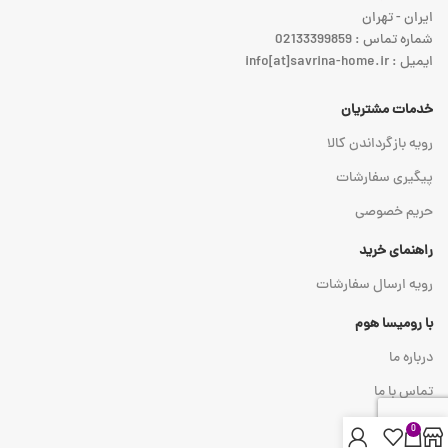
ایران - تهران
شماره تماس : 02133399859
ایمیل : info[at]savrina-home.ir
خدمات مشتریان
رویه بازگرداندن کالا
پیگیری سفارشات
حریم خصوصی
راهنمای خرید
رویه ارسال سفارشات
با رومیسا هوم
درباره ما
تماس با ما
0
نماد اعتماد