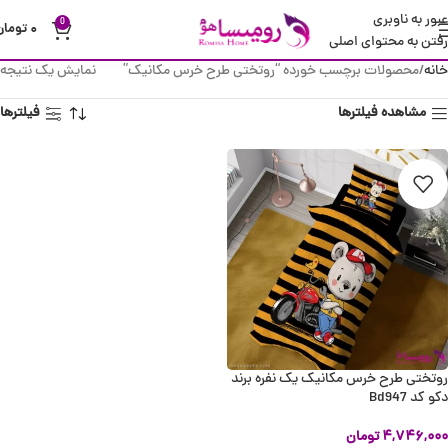
عبور به ناوبری
0
۰
تومان
رفتن به محتوای اصلی
خانه
محصولات برچسب خورده “روتختی طرح خرس مکانیک”
نمایش یک نتیجه
مشاهده فیلترها
فیلترها
روتختی طرح خرس مکانیک یک نفره برند
دکو کد Bd947
۴,۷۴۶,۰۰۰
تومان