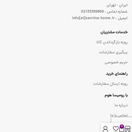
ایران - تهران
شماره تماس : 02133399859
ایمیل : info[at]savrina-home.ir
خدمات مشتریان
رویه بازگرداندن کالا
پیگیری سفارشات
حریم خصوصی
راهنمای خرید
رویه ارسال سفارشات
با رومیسا هوم
درباره ما
تماس با ما
0
نماد اعتماد