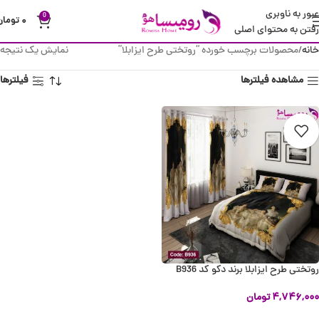
عبور به ناوبری
0
۰
تومان
رفتن به محتوای اصلی
خانه
محصولات برچسب خورده “روتختی طرح ایزابلا”
نمایش یک نتیجه
مشاهده فیلترها
فیلترها
روتختی طرح ایزابلا برند دکو کد B936
۴,۷۴۶,۰۰۰
تومان