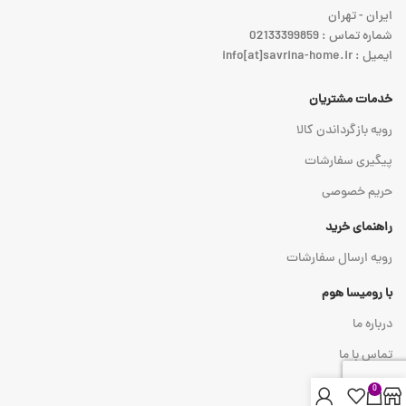
ایران - تهران
شماره تماس : 02133399859
ایمیل : info[at]savrina-home.ir
خدمات مشتریان
رویه بازگرداندن کالا
پیگیری سفارشات
حریم خصوصی
راهنمای خرید
رویه ارسال سفارشات
با رومیسا هوم
درباره ما
تماس با ما
0
نماد اعتماد