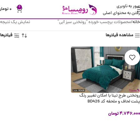
عبور به ناوبری
0
۰
تومان
رفتن به محتوای اصلی
خانه
محصولات برچسب خورده “روتختی سبز آبی”
نمایش یک نتیجه
مشاهده فیلترها
فیلترها
روتختی طرح تینا با امکان تغییر رنگ
پشت لحاف و ملحفه کد BD426
۴,۷۴۶,۰۰۰
تومان
انتخاب گزینه ها